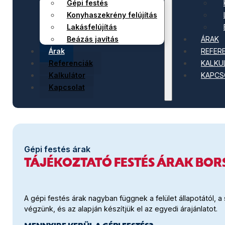
Gépi festés
Konyhaszekrény felújítás
Lakásfelújítás
ÁRAK
Beázás javítás
REFER
Árak
KALKU
Referenciák
KAPCS
Kalkulátor
Kapcsolat
Gépi festés árak
TÁJÉKOZTATÓ FESTÉS ÁRAK BO
A gépi festés árak nagyban függnek a felület állapotától, 
végzünk, és az alapján készítjük el az egyedi árajánlatot.