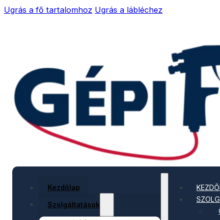
Ugrás a fő tartalomhoz
Ugrás a lábléchez
Kezdőlap
KEZDŐ
SZOLG
Szolgáltatások