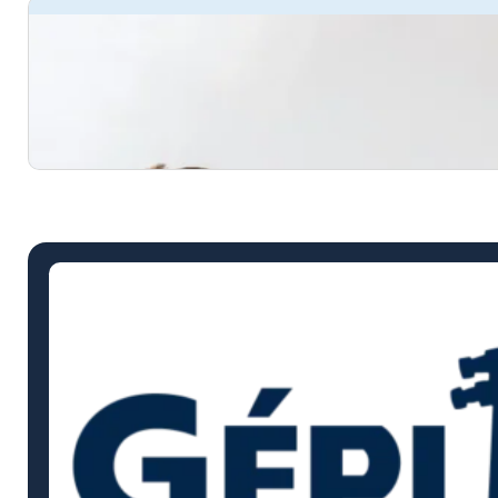
KÉRJ AJÁNLATOT MOST!
Pontos, tiszta, átlátható festés árakkal dolgozun
Hívj most!
Kalkuláció készítése