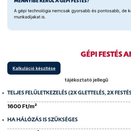
MENNYIBE KERÜL A GÉPI FESTÉS?
A gépi technológia nemcsak gyorsabb és pontosabb, de kö
munkadíjakat is.
GÉPI FESTÉS
Kalkuláció készítése
tájékoztató jellegű
TELJES FELÜLETKEZELÉS (2X GLETTELÉS, 2X FESTÉ
1600
Ft/m²
HA HÁLÓZÁS IS SZÜKSÉGES